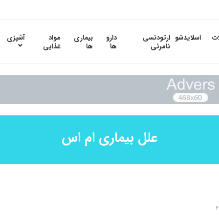
ات
اسلایدشو
ارتودنسی
دارو
بیماری
مواد
آشپزی
نامرئی
ها
ها
غذایی
علل بیماری ام اس