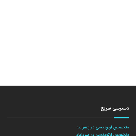
دسترسی سریع
متخصص ارتودنسی در زعفرانیه
متخصص ارتودنسی در میرداماد