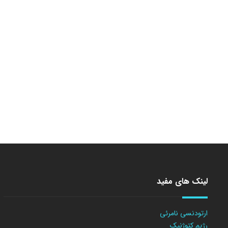
لینک های مفید
ارتودنسی نامرئی
رژیم کتوژنیک