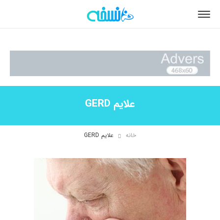
علایم GERD
خانه
علایم GERD