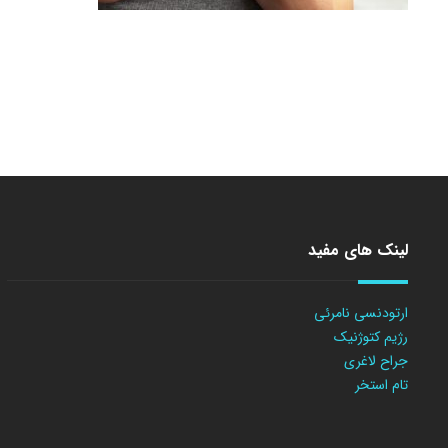
لینک های مفید
ارتودنسی نامرئی
رژیم کتوژنیک
جراح لاغری
تام استخر