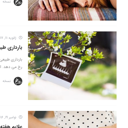
نسخه
ژانویه 11, 2017
بارداری طبی
بارداری طبیعی
رخ می دهد. ا
نسخه
نوامبر 19, 2016
علایم هفته 