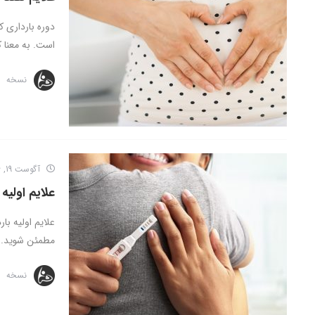
است. به معنا که
نسخه
آگوست 19, 2016
علایم اولیه 
علایم اولیه با
مطمئن شوید. ام
نسخه