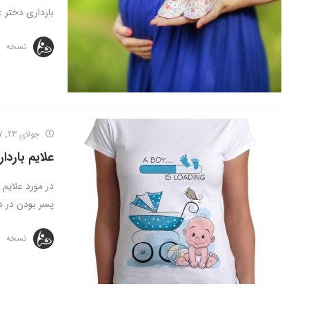
بارداری دختر عب
نسخه
جولای 23, 2017
علایم باردا
در مورد علایم 
پسر بودن در دو
نسخه