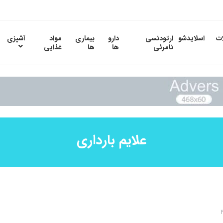
ات
اسلایدشو
ارتودنسی
دارو
بیماری
مواد
آشپزی
نامرئی
ها
ها
غذایی
علایم بارداری