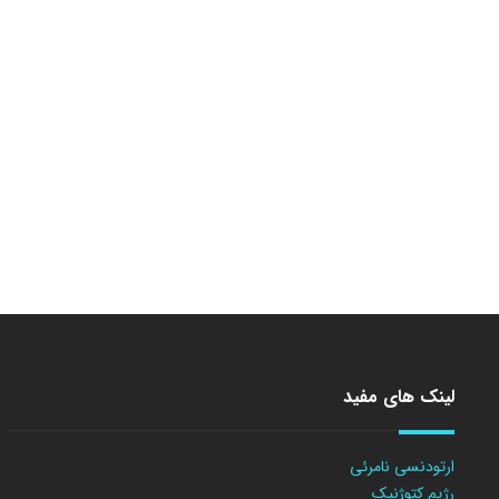
لینک های مفید
ارتودنسی نامرئی
رژیم کتوژنیک