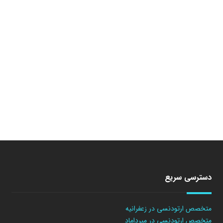
دسترسی سریع
متخصص ارتودنسی در زعفرانیه
متخصص ارتودنسی در میرداماد