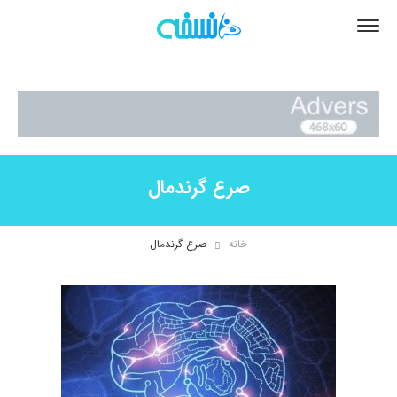
صرع گرندمال
خانه
صرع گرندمال