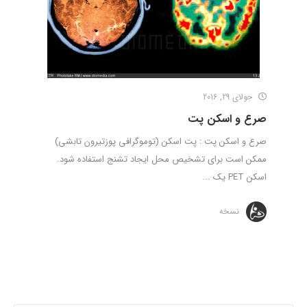
جولای 29, 2016
صرع و اسکن پت
صرع و اسکن پت : پت اسکن (توموگرافی پوزتیرون تابشی)
ممکن است برای تشخیص محل ایجاد تشنج استفاده شود.
اسکن PET یک ...
نسخه