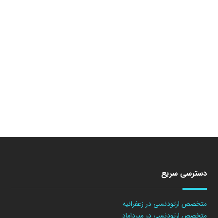
دسترسی سریع
متخصص ارتودنسی در زعفرانیه
متخصص ارتودنسی در میرداماد