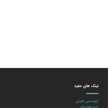
لینک های مفید
ارتودنسی نامرئی
رژیم کتوژنیک