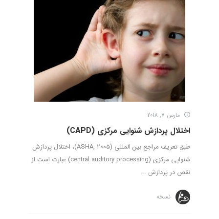
مارس 7, 2018
اختلال پردازش شنوایی مرکزی (CAPD)
طبق تعریف مراجع بین‌ المللی (ASHA, 2005)، اختلال پردازش
شنوایی مرکزی (central auditory processing) عبارت است از
نقص در پردازش ...
نسخه