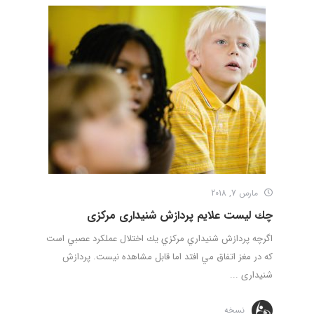
مارس 7, 2018
چك ليست علایم پردازش شنيداری مركزی
اگرچه پردازش شنيداري مركزي يك اختلال عملكرد عصبي است
كه در مغز اتفاق مي افتد اما قابل مشاهده نيست. پردازش
شنيداری ...
نسخه