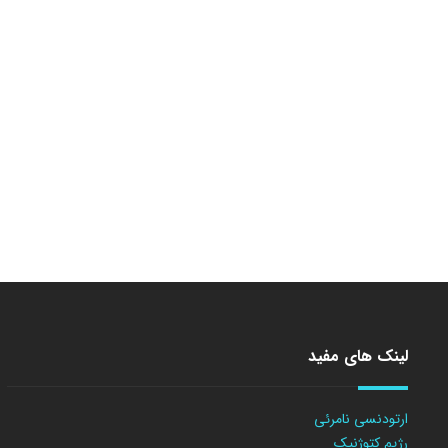
لینک های مفید
ارتودنسی نامرئی
رژیم کتوژنیک