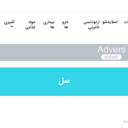
ات
اسلایدشو
ارتودنسی
دارو
بیماری
مواد
آشپزی
نامرئی
ها
ها
غذایی
سل