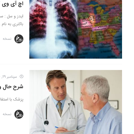
اچ آی وی /
ایدز و سل : 
باکتری به نام ..
نسخه
سپتامبر 29, 2016
شرح حال و 
پزشک با استفاده از شرح
نسخه