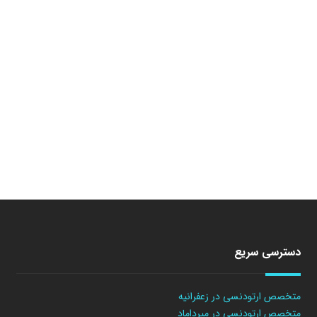
دسترسی سریع
متخصص ارتودنسی در زعفرانیه
متخصص ارتودنسی در میرداماد