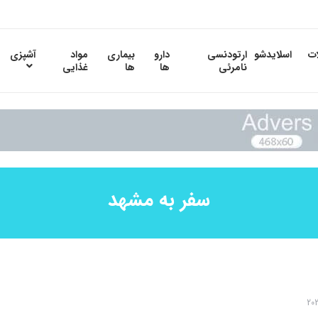
ات
اسلایدشو
ارتودنسی
دارو
بیماری
مواد
آشپزی
نامرئی
ها
ها
غذایی
سفر به مشهد