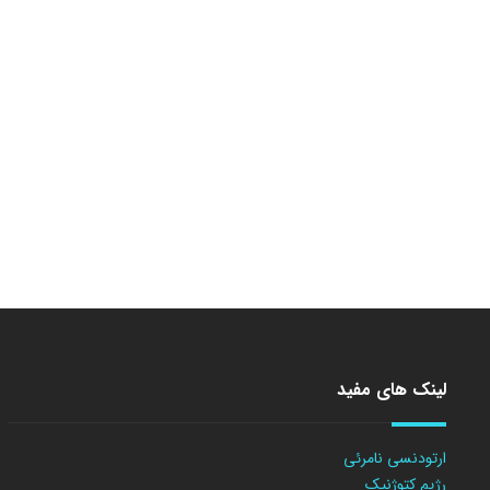
لینک های مفید
ارتودنسی نامرئی
رژیم کتوژنیک