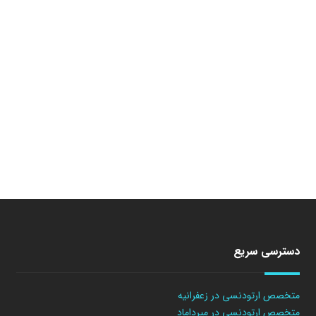
دسترسی سریع
متخصص ارتودنسی در زعفرانیه
متخصص ارتودنسی در میرداماد