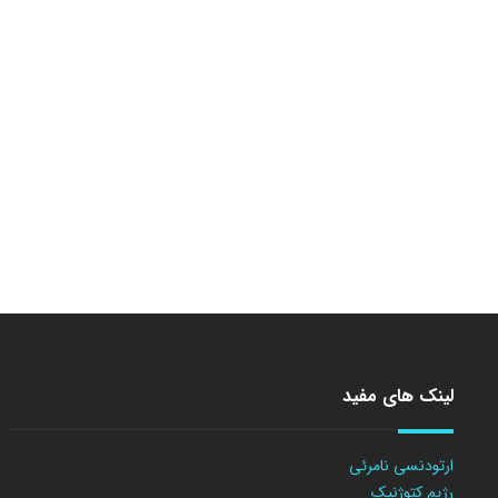
لینک های مفید
ارتودنسی نامرئی
رژیم کتوژنیک