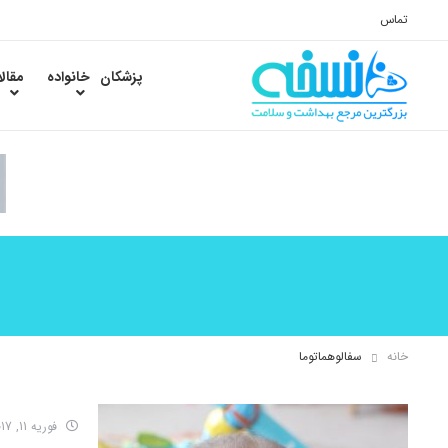
تماس
پزشکان
خانواده
مقال
خانه
سفالوهماتوما
فوریه 11, 2017