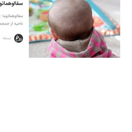
سفالوهماتوم
سفالوهماتوما 
ناحیه از جمجمه
نسخه