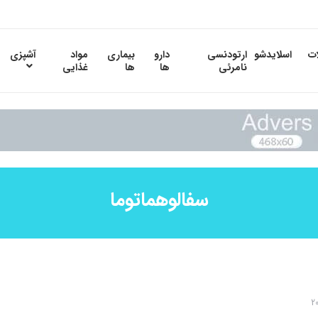
ات
اسلایدشو
ارتودنسی
دارو
بیماری
مواد
آشپزی
نامرئی
ها
ها
غذایی
سفالوهماتوما