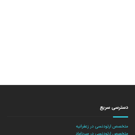
دسترسی سریع
متخصص ارتودنسی در زعفرانیه
متخصص ارتودنسی در میرداماد