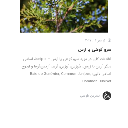
نوامبر 14, 2017
سرو کوهی یا ارس
اطلاعات کلی در مورد سرو کوهی یا ارس – Juniper اسامی
دیگر: اُرس یا وَرس، هُورَس، اَورَس، اُرسا، اَریس،اَرچا و اردوج
اسامی لاتین: Baie de Genévrier, Common Juniper,
Common Juniper ...
نسرین طوسی