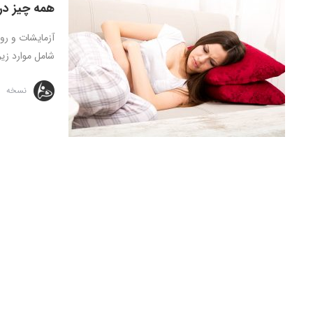
همه چیز د
آزمایشات و رو
شامل موارد زیر است: آند
نسخه