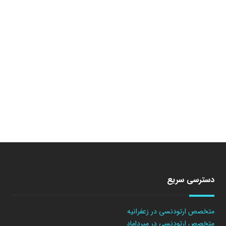
دسترسی سریع
متخصص ارتودنسی در زعفرانیه
متخصص ارتودنسی در میرداماد