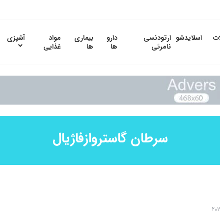
ات
اسلایدشو
ارتودنسی
دارو
بیماری
مواد
آشپزی
نامرئی
ها
ها
غذایی
سرطان گاستروازفاژیال