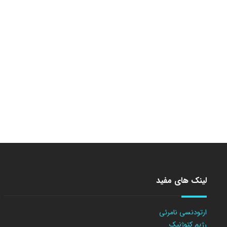
لینک های مفید
ارتودنسی نامرئی
رژیم کتوژنیک