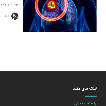
موادغذایی به ج
الهام آق
لینک های مفید
ارتودنسی نامرئی