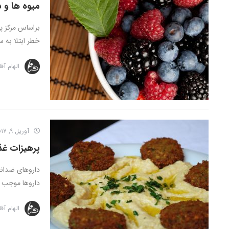
میوه ها و 
براساس مرکز پی
خطر ابتلا به س
الهام آق
آوریل 9, 2017
پرهیزات غذ
داروهای ضدانع
داروها موجب 
الهام آق