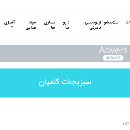
ات
اسلایدشو
ارتودنسی
دارو
بیماری
مواد
آشپزی
نامرئی
ها
ها
غذایی
سبزیجات کلمیان