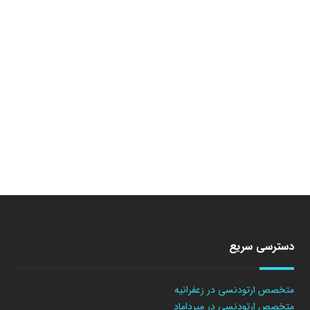
دسترسی سریع
متخصص ارتودنسی در زعفرانیه
متخصص ارتودنسی در میرداماد