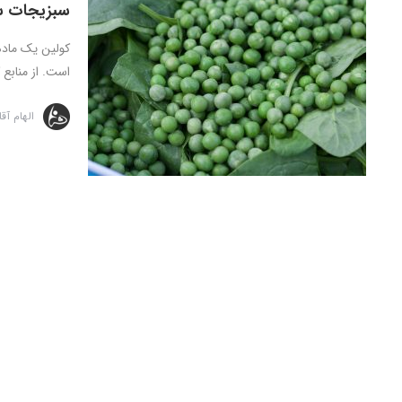
سبزیجات سر
کولین یک ماده
است. از منابع ک
الهام آق