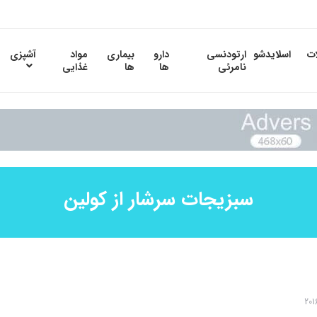
ات
اسلایدشو
ارتودنسی
دارو
بیماری
مواد
آشپزی
نامرئی
ها
ها
غذایی
سبزیجات سرشار از کولین