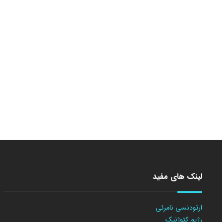
لینک های مفید
ارتودنسی نامرئی
رژیم کتوژنیک