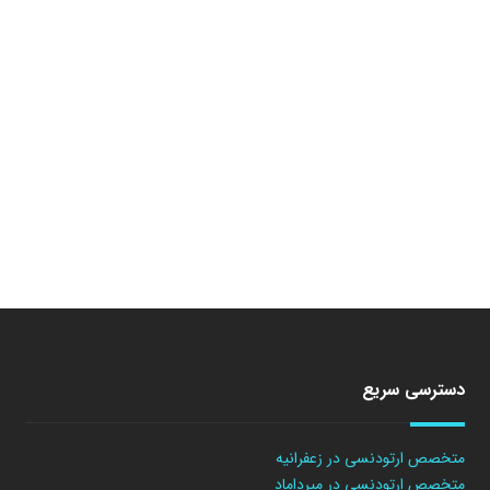
دسترسی سریع
متخصص ارتودنسی در زعفرانیه
متخصص ارتودنسی در میرداماد