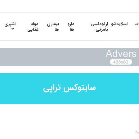
ات
اسلایدشو
ارتودنسی
دارو
بیماری
مواد
آشپزی
نامرئی
ها
ها
غذایی
سایتوکس تراپی