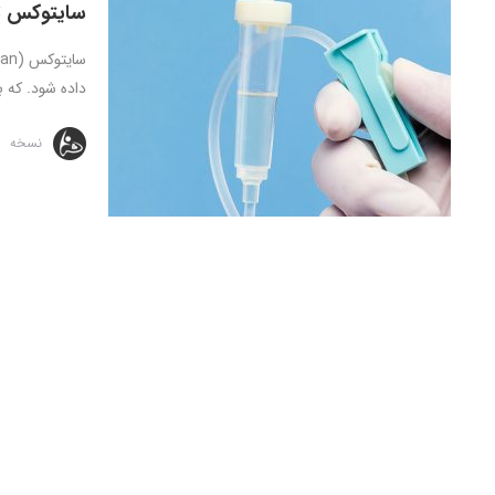
سایتوکس تر
داده شود. که ب
نسخه