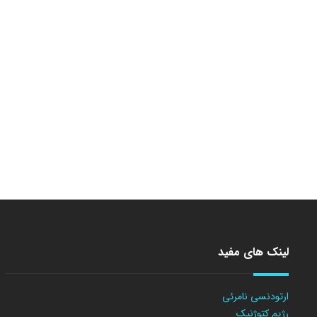
لینک های مفید
ارتودنسی نامرئی
رژیم کتوژنیک