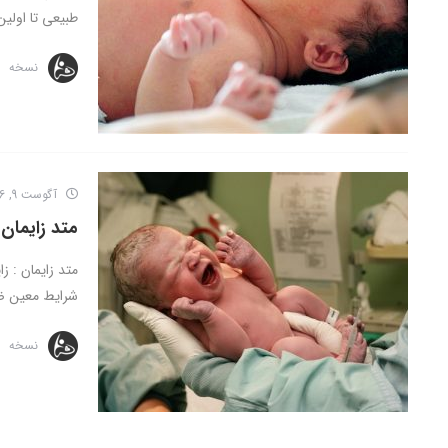
طبیعی تا اولین 
نسخه
آگوست 9, 2016
متد زایمان
متد زایمان : ز
شرایط معین ضر
نسخه