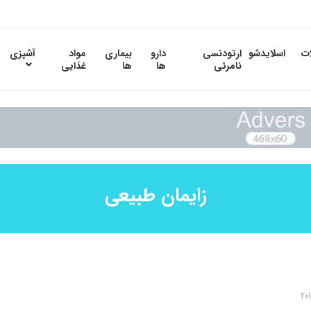
ات
اسلایدشو
ارتودنسی
دارو
بیماری
مواد
آشپزی
نامرئی
ها
ها
غذایی
زایمان طبیعی