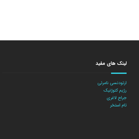
لینک های مفید
ارتودنسی نامرئی
رژیم کتوژنیک
جراح لاغری
تام استخر