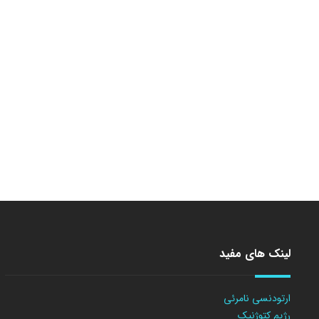
لینک های مفید
ارتودنسی نامرئی
رژیم کتوژنیک