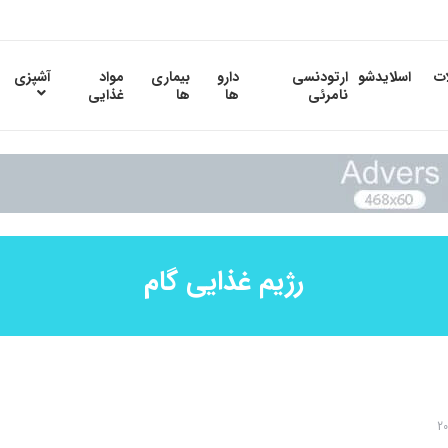
ات
اسلایدشو
ارتودنسی
دارو
بیماری
مواد
آشپزی
نامرئی
ها
ها
غذایی
رژیم غذایی گام