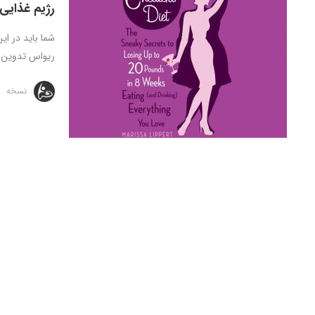
رژیم غذایی 
شما باید در ای
ریواس تدوین .
نسخه