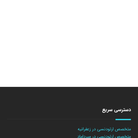
دسترسی سریع
متخصص ارتودنسی در زعفرانیه
متخصص ارتودنسی در میرداماد