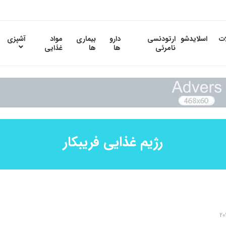
ات
اسلایدشو
ارتودنسی
دارو
بیماری
مواد
آشپزی
نامرئی
ها
ها
غذایی
رژیم غذایی فریبکار