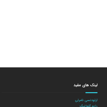
لینک های مفید
ارتودنسی نامرئی
رژیم کتوژنیک