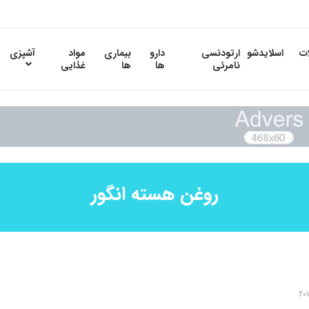
ات
اسلایدشو
ارتودنسی
دارو
بیماری
مواد
آشپزی
نامرئی
ها
ها
غذایی
روغن هسته انگور