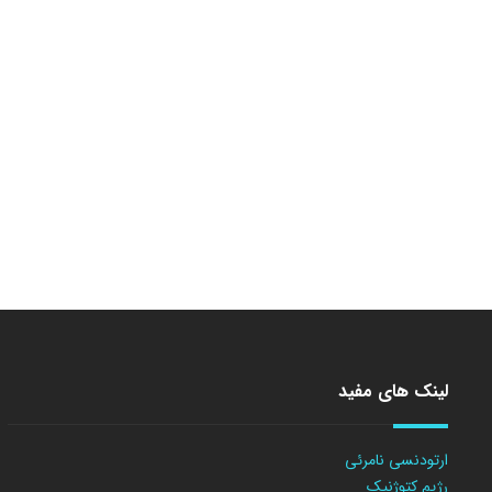
لینک های مفید
ارتودنسی نامرئی
رژیم کتوژنیک