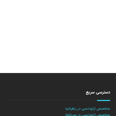
دسترسی سریع
متخصص ارتودنسی در زعفرانیه
متخصص ارتودنسی در میرداماد