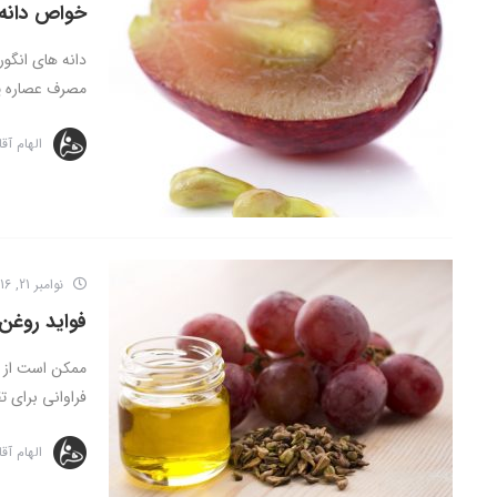
خواص دانه 
دانه های انگو
مصرف عصاره یا
الهام آق
نوامبر 21, 2016
فواید روغن 
ممکن است از رو
فراوانی برای ت
الهام آق