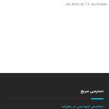
del Árbol de Té, Australian Tea
دسترسی سریع
متخصص ارتودنسی در زعفرانیه