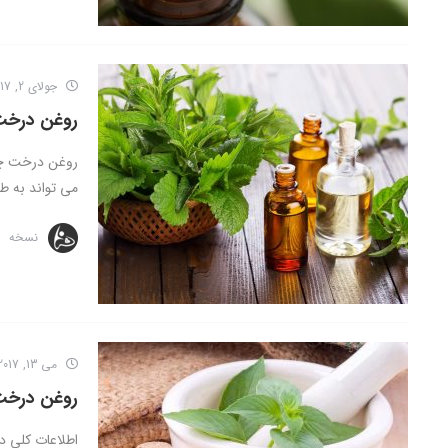
جولای 2, 2017
روغن درخت 
روغن درخت چای
می تواند به ط
نسخه
می 13, 2017
روغن درخت