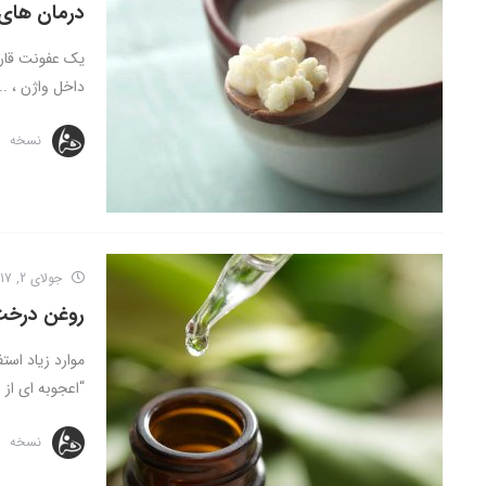
درمان های 
یک عفونت قارچ
داخل واژن ، ...
نسخه
جولای 2, 2017
روغن درخت
موارد زیاد ا
“اعجوبه ای از ا
نسخه