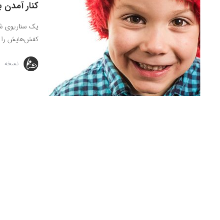
کنار آمدن 
یک سناریوی شا
کفش‌هایش را در
نسخه