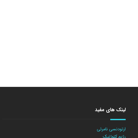
لینک های مفید
ارتودنسی نامرئی
رژیم کتوژنیک