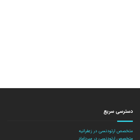
دسترسی سریع
متخصص ارتودنسی در زعفرانیه
متخصص ارتودنسی در میرداماد