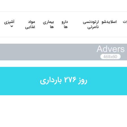
ات
اسلایدشو
ارتودنسی
دارو
بیماری
مواد
آشپزی
نامرئی
ها
ها
غذایی
روز 276 بارداری