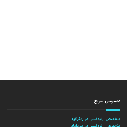
دسترسی سریع
متخصص ارتودنسی در زعفرانیه
متخصص ارتودنسی در میرداماد