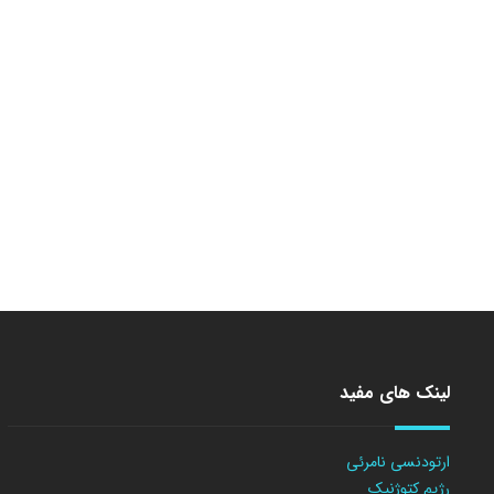
لینک های مفید
ارتودنسی نامرئی
رژیم کتوژنیک