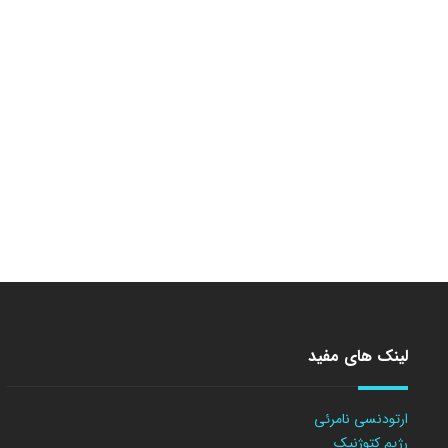
لینک های مفید
ارتودنسی نامرئی
رژیم کتوژنیک