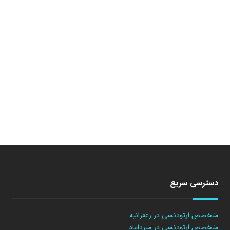
دسترسی سریع
متخصص ارتودنسی در زعفرانیه
متخصص ارتودنسی در میرداماد