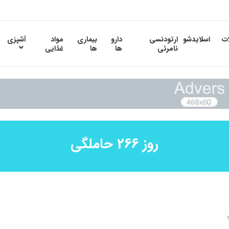
ات
اسلایدشو
ارتودنسی
دارو
بیماری
مواد
آشپزی
نامرئی
ها
ها
غذایی
روز 266 حاملگی