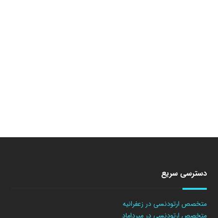
دسترسی سریع
متخصص ارتودنسی در زعفرانیه
متخصص ارتودنسی در میرداماد