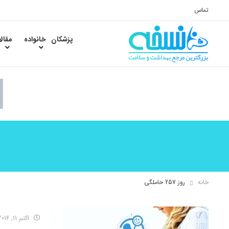
تماس
پزشکان
خانواده
مقال
خانه
روز 257 حاملگی
اکتبر 11, 2016