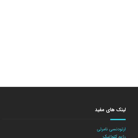
لینک های مفید
ارتودنسی نامرئی
رژیم کتوژنیک