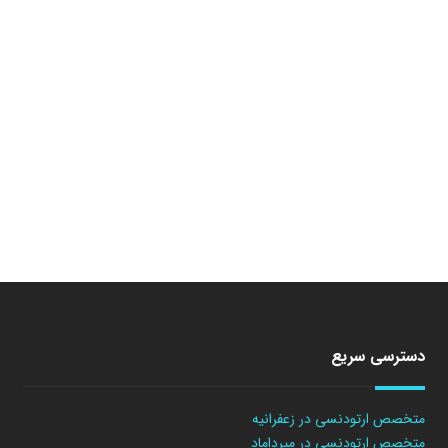
دسترسی سریع
متخصص ارتودنسی در زعفرانیه
متخصص ارتودنسی در میرداماد