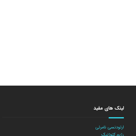
لینک های مفید
ارتودنسی نامرئی
رژیم کتوژنیک