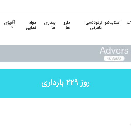
ات
اسلایدشو
ارتودنسی
دارو
بیماری
مواد
آشپزی
نامرئی
ها
ها
غذایی
روز 229 بارداری