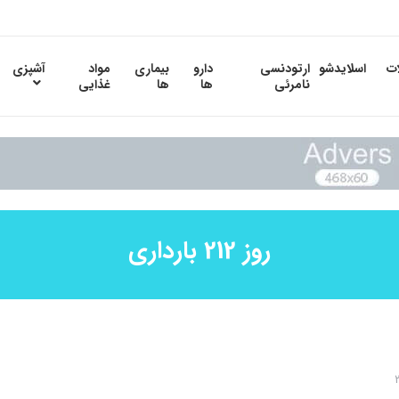
ات
اسلایدشو
ارتودنسی
دارو
بیماری
مواد
آشپزی
نامرئی
ها
ها
غذایی
روز 212 بارداری