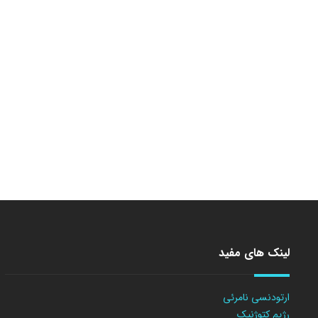
لینک های مفید
ارتودنسی نامرئی
رژیم کتوژنیک