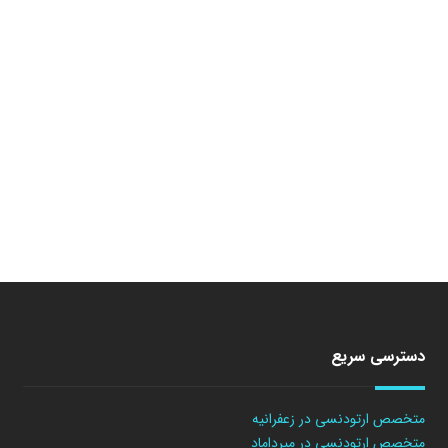
دسترسی سریع
متخصص ارتودنسی در زعفرانیه
متخصص ارتودنسی در میرداماد