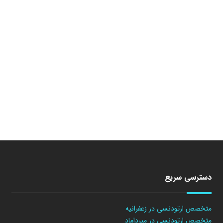
دسترسی سریع
متخصص ارتودنسی در زعفرانیه
متخصص ارتودنسی در میرداماد