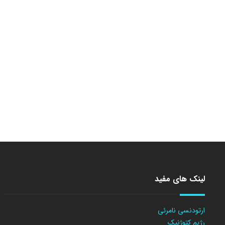
لینک های مفید
ارتودنسی نامرئی
رژیم کتوژنیک