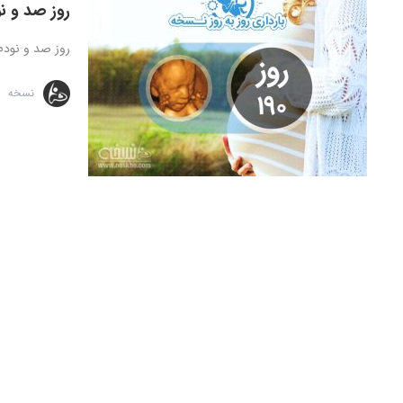
روز صد و نو
روز صد و نودم بارداری – الان ه
نسخه