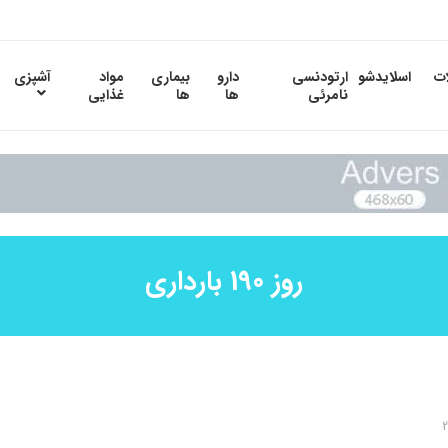
ات
اسلایدشو
ارتودنسی
دارو
بیماری
مواد
آشپزی
نامرئی
ها
ها
غذایی
روز 190 بارداری