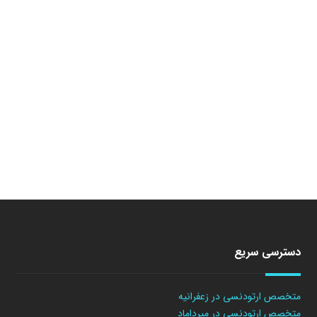
دسترسی سریع
متخصص ارتودنسی در زعفرانیه
متخصص ارتودنسی در میرداماد