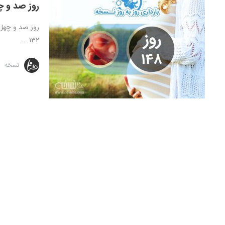
روز صد و چ
132 ...
نسخه