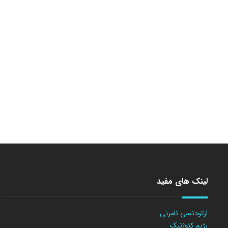
لینک های مفید
ارتودنسی نامرئی
رژیم کتوژنیک