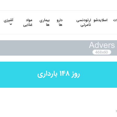
ات
اسلایدشو
ارتودنسی
دارو
بیماری
مواد
آشپزی
نامرئی
ها
ها
غذایی
روز 148 بارداری