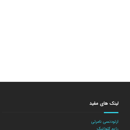
لینک های مفید
ارتودنسی نامرئی
رژیم کتوژنیک