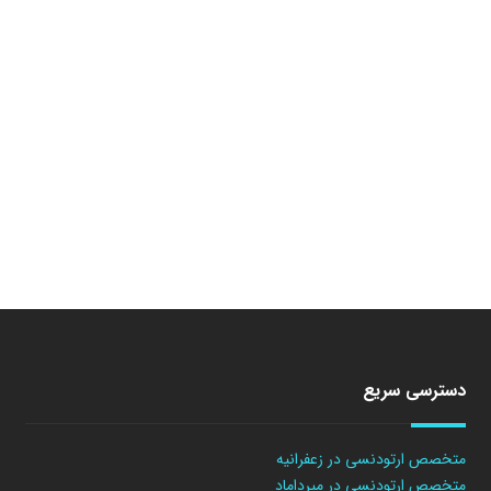
دسترسی سریع
متخصص ارتودنسی در زعفرانیه
متخصص ارتودنسی در میرداماد