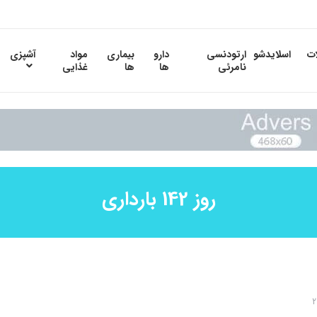
ات
اسلایدشو
ارتودنسی
دارو
بیماری
مواد
آشپزی
نامرئی
ها
ها
غذایی
روز 142 بارداری