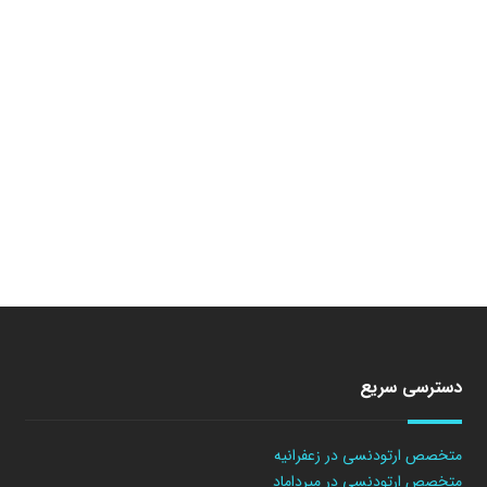
دسترسی سریع
متخصص ارتودنسی در زعفرانیه
متخصص ارتودنسی در میرداماد