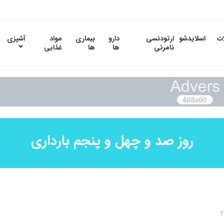
ات
اسلایدشو
ارتودنسی
دارو
بیماری
مواد
آشپزی
نامرئی
ها
ها
غذایی
روز صد و چهل و پنجم بارداری