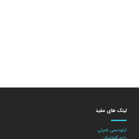
لینک های مفید
ارتودنسی نامرئی
رژیم کتوژنیک