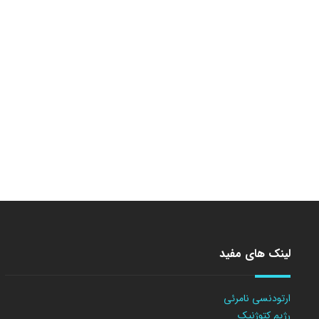
لینک های مفید
ارتودنسی نامرئی
رژیم کتوژنیک