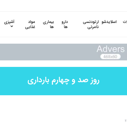
ات
اسلایدشو
ارتودنسی
دارو
بیماری
مواد
آشپزی
نامرئی
ها
ها
غذایی
روز صد و چهارم بارداری