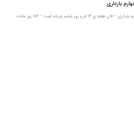
ارم بارداری
روز صد و چهارم بارداری – الان هفته ی 14 ام و روز ششم چرخه است – 176 روز مانده