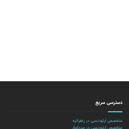
دسترسی سریع
متخصص ارتودنسی در زعفرانیه
متخصص ارتودنسی در میرداماد