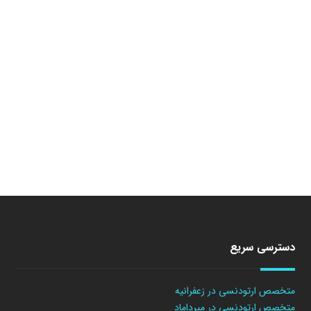
دسترسی سریع
متخصص ارتودنسی در زعفرانیه
متخصص ارتودنسی در میرداماد