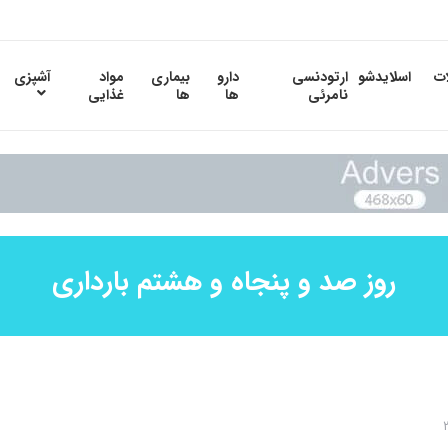
ات
اسلایدشو
ارتودنسی
دارو
بیماری
مواد
آشپزی
نامرئی
ها
ها
غذایی
روز صد و پنجاه و هشتم بارداری