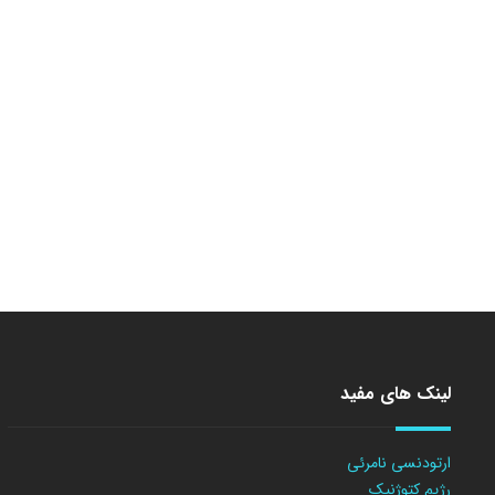
لینک های مفید
ارتودنسی نامرئی
رژیم کتوژنیک