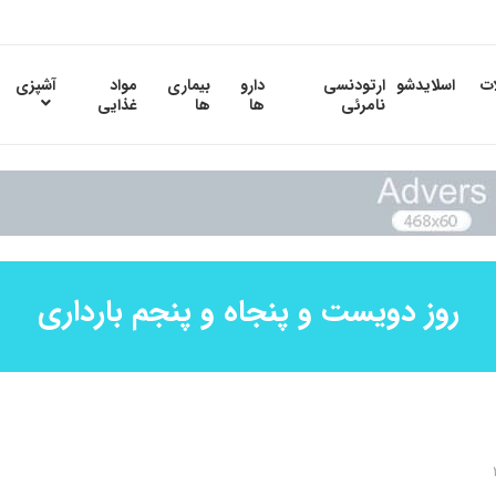
ات
اسلایدشو
ارتودنسی
دارو
بیماری
مواد
آشپزی
نامرئی
ها
ها
غذایی
روز دویست و پنجاه و پنجم بارداری