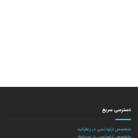
دسترسی سریع
متخصص ارتودنسی در زعفرانیه
متخصص ارتودنسی در میرداماد