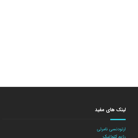
لینک های مفید
ارتودنسی نامرئی
رژیم کتوژنیک