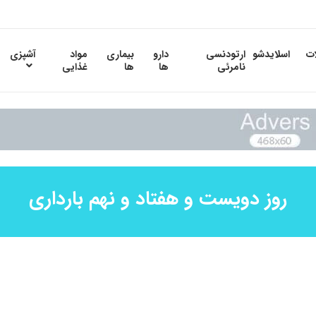
ات
اسلایدشو
ارتودنسی
دارو
بیماری
مواد
آشپزی
نامرئی
ها
ها
غذایی
روز دویست و هفتاد و نهم بارداری