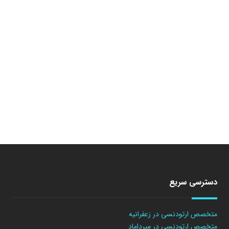
دسترسی سریع
متخصص ارتودنسی در زعفرانیه
متخصص ارتودنسی در میرداماد