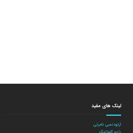
لینک های مفید
ارتودنسی نامرئی
رژیم کتوژنیک