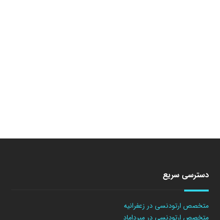
دسترسی سریع
متخصص ارتودنسی در زعفرانیه
متخصص ارتودنسی در میرداماد