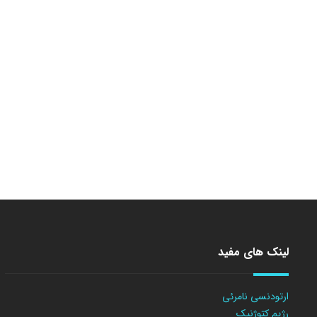
لینک های مفید
ارتودنسی نامرئی
رژیم کتوژنیک