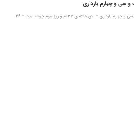
و سی و چهارم بارداری
روز دویست و سی و چهارم بارداری – الان هفته ی 33 ام و روز سوم چرخه است – 46