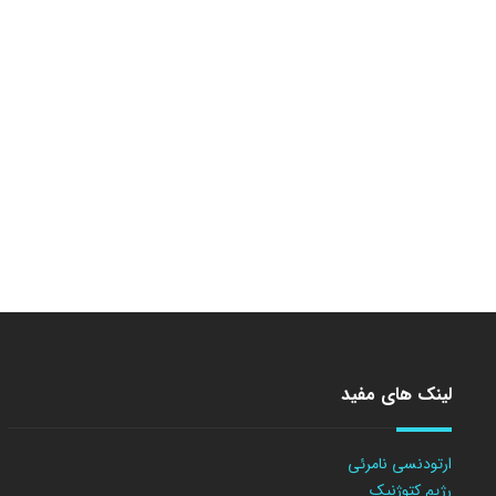
لینک های مفید
ارتودنسی نامرئی
رژیم کتوژنیک