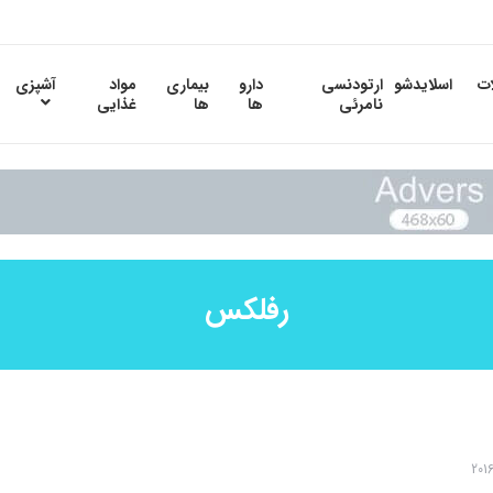
ات
اسلایدشو
ارتودنسی
دارو
بیماری
مواد
آشپزی
نامرئی
ها
ها
غذایی
رفلکس