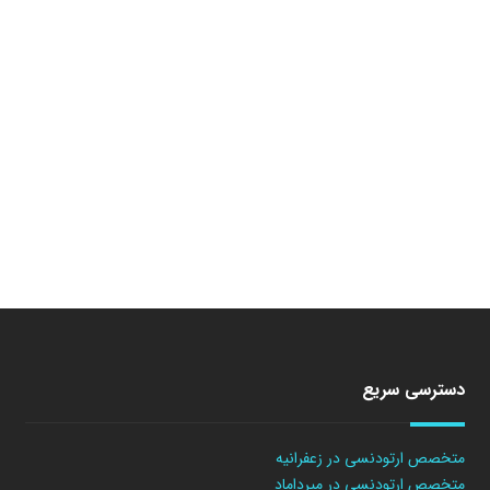
دسترسی سریع
متخصص ارتودنسی در زعفرانیه
متخصص ارتودنسی در میرداماد