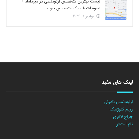
لیست بهترین متخصص ارتودنسی در میرداماد +
نحوه انتخاب یک متخصص خوب
نوامبر 2, 2024
لینک های مفید
ارتودنسی نامرئی
رژیم کتوژنیک
جراح لاغری
تام استخر