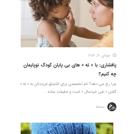
جولای 20, 2017
پافشاری: با « نه » های بی پایان کودک نوپایمان
چه کنیم؟
چرا رخ می دهد؟ نام تخصصی برای اشتیاق فرزندتان به « نه »
گفتن « نفی خردسال » است و حقیقت ساده ...
نسخه