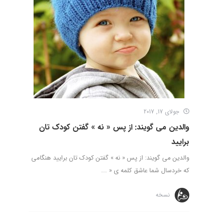
جولای 17, 2017
والدین می گویند: از پس « نه » گفتن کودک تان
برایید
والدین می گویند: از پس « نه » گفتن کودک تان برایید هنگامی
که خردسال شما عاشق کلمه ی « ...
نسخه