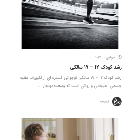
جولای 1, 2017
رشد کودک 12 – 19 سالگی
رشد کودک 12 – 19 سالگی نوجوانی گستره اي از تغييرات عظيم
جسمي، هيجاني و رواني است كه وسعت بهنجار ...
نسخه