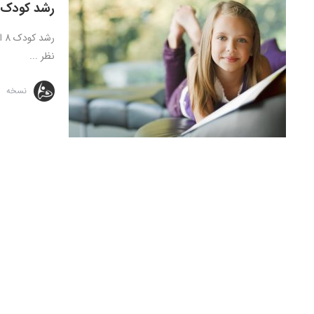
رشد کودک 8 الی 12 سال
نظر ...
نسخه