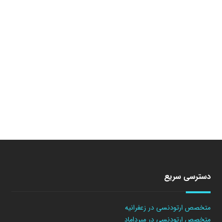
دسترسی سریع
متخصص ارتودنسی در زعفرانیه
متخصص ارتودنسی در میرداماد