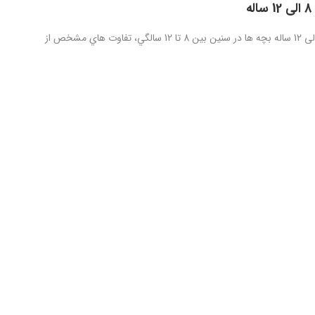
ه
رشد کودک 8 الی 12 ساله بچه ها در سنين بين 8 تا 12 سالگي، تفاوت هاي مشخص از