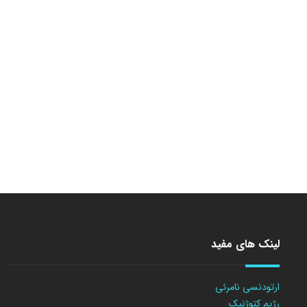
لینک های مفید
ارتودنسی نامرئی
رژیم کتوژنیک