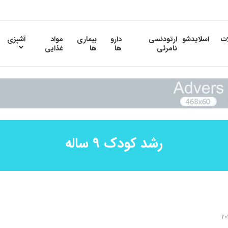
ات
اسلایدشو
ارتودنسی
دارو
بیماری
مواد
آشپزی
نامرئی
ها
ها
غذایی
رشد کودک 9 ساله