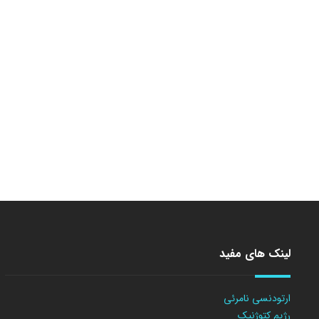
لینک های مفید
ارتودنسی نامرئی
رژیم کتوژنیک