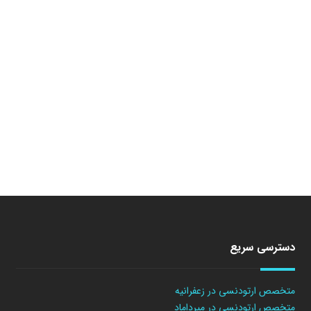
دسترسی سریع
متخصص ارتودنسی در زعفرانیه
متخصص ارتودنسی در میرداماد