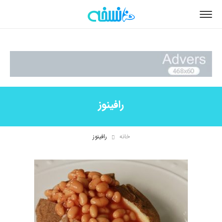
رافینوز
خانه
رافینوز