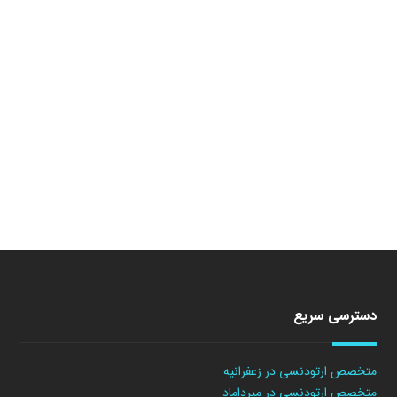
دسترسی سریع
متخصص ارتودنسی در زعفرانیه
متخصص ارتودنسی در میرداماد