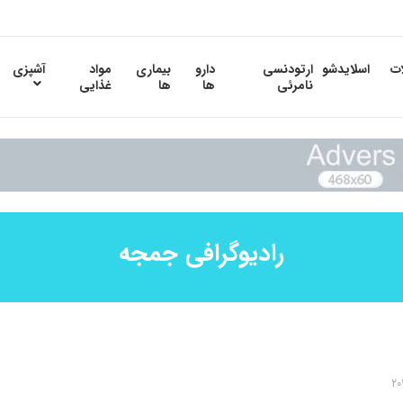
ات
اسلایدشو
ارتودنسی
دارو
بیماری
مواد
آشپزی
نامرئی
ها
ها
غذایی
رادیوگرافی جمجه