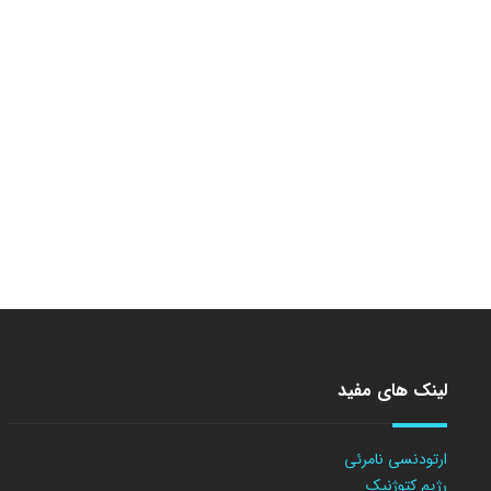
لینک های مفید
ارتودنسی نامرئی
رژیم کتوژنیک