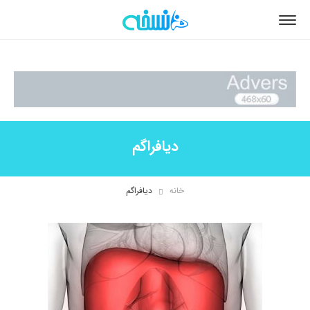
دیافراگم
خانه
دیافراگم