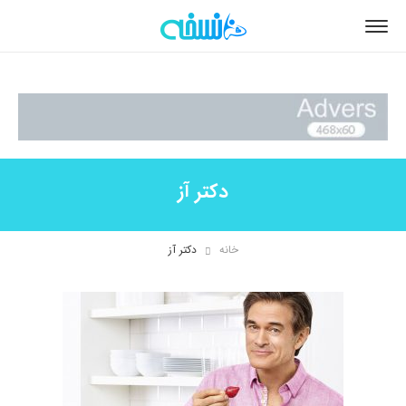
دکتر آز
خانه
دکتر آز