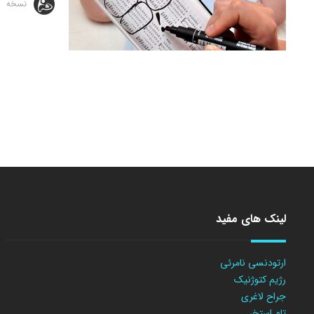
نسخه
لینک های مفید
ارتودنسی نامرئی
رژیم کتوژنیک
جراح لاغری
تام استخر