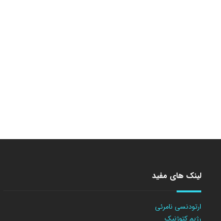
لینک های مفید
ارتودنسی نامرئی
رژیم کتوژنیک