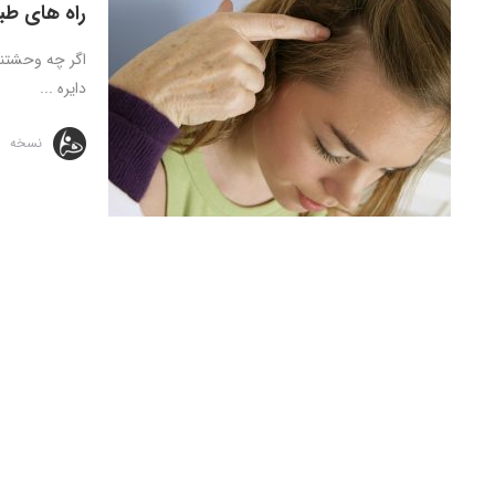
راه های طب
اگر چه وحشتنا
دایره ...
نسخه