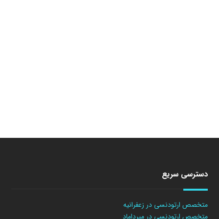
دسترسی سریع
متخصص ارتودنسی در زعفرانیه
متخصص ارتودنسی در میرداماد