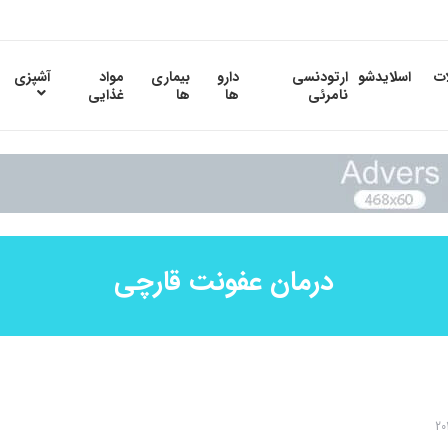
ات
اسلایدشو
ارتودنسی
دارو
بیماری
مواد
آشپزی
نامرئی
ها
ها
غذایی
درمان عفونت قارچی