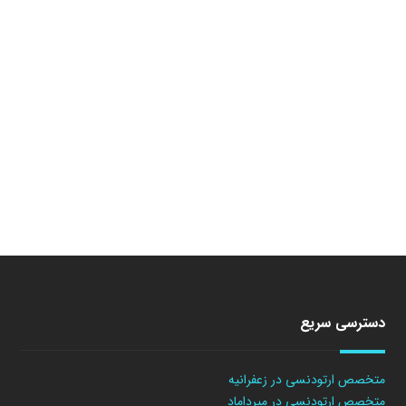
دسترسی سریع
متخصص ارتودنسی در زعفرانیه
متخصص ارتودنسی در میرداماد