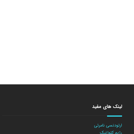
لینک های مفید
ارتودنسی نامرئی
رژیم کتوژنیک