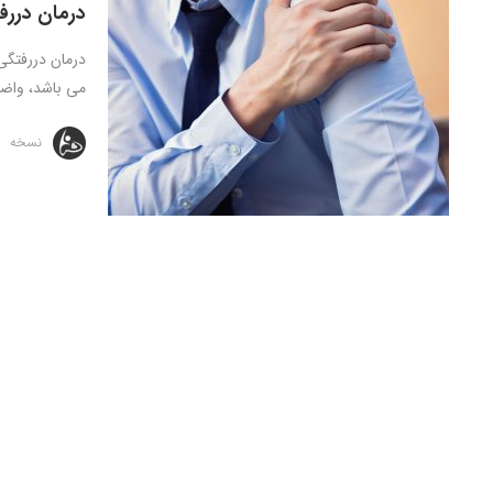
درمان دررف
درمان دررفتگی
می باشد، واضح
نسخه