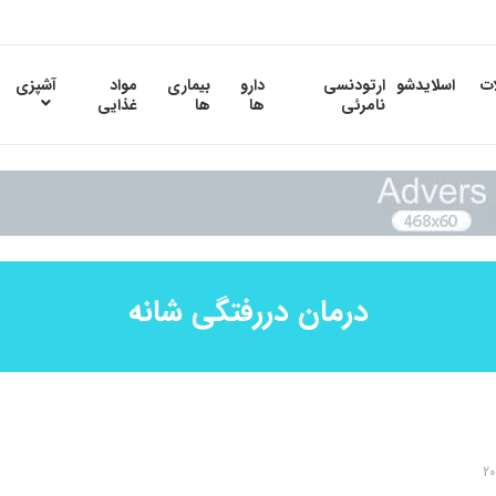
ات
اسلایدشو
ارتودنسی
دارو
بیماری
مواد
آشپزی
نامرئی
ها
ها
غذایی
درمان دررفتگی شانه