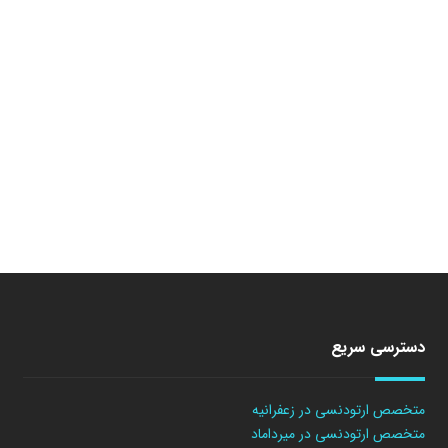
دسترسی سریع
متخصص ارتودنسی در زعفرانیه
متخصص ارتودنسی در میرداماد