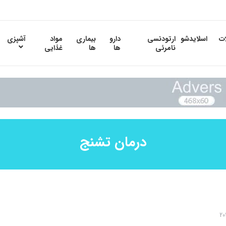
ات
اسلایدشو
ارتودنسی
دارو
بیماری
مواد
آشپزی
نامرئی
ها
ها
غذایی
درمان تشنج