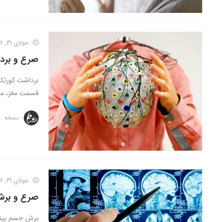
جولای 31, 2016
صرع و برد
برداشت کورتک
قسمت مغز، مخ
نسخه
جولای 31, 2016
صرع و برش
برش جسم پینه