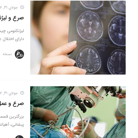
جولای 31, 2016
صرع و لیژن
لیژنکتومی چیس
دارای اختلال ع
نسخه
جولای 31, 2016
صرع و عمل
پیشانی، آهیانه