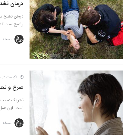
درمان تشن
درمان تشنج تو
واضح است که 
نسخه
آگوست 2, 2016
صرع و تحری
است. این عمل 
نسخه