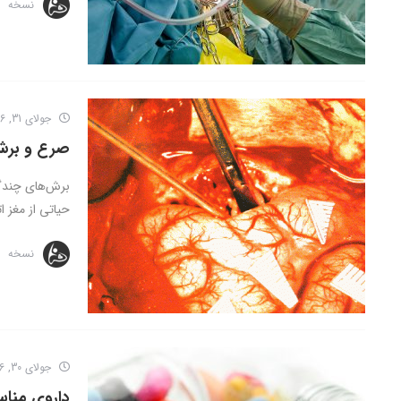
نسخه
جولای 31, 2016
صرع و برش‌ها
برش‌های چندگا
حیاتی از مغز ات
نسخه
جولای 30, 2016
داروی مناس