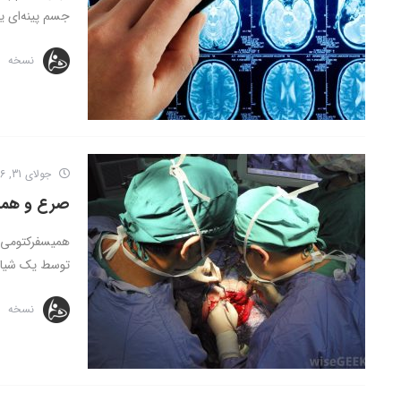
جسم پینه‌ای ی
نسخه
جولای 31, 2016
صرع و همی
همیسفرکتومی 
توسط یک شیار 
نسخه