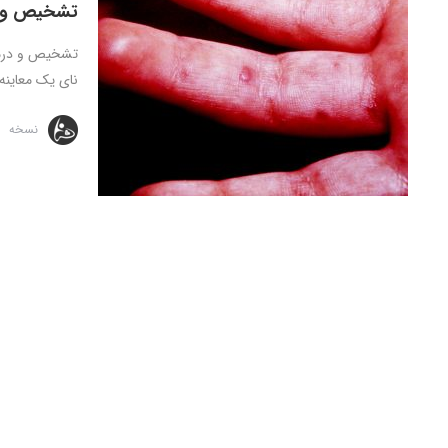
تشخیص و در
تشخیص و درمان
نای یک معاینه 
نسخه