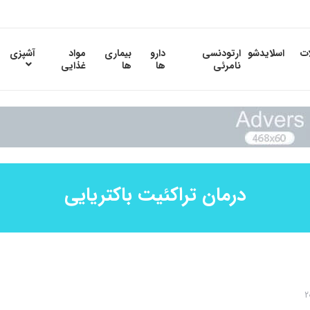
ات
اسلایدشو
ارتودنسی
دارو
بیماری
مواد
آشپزی
نامرئی
ها
ها
غذایی
درمان تراکئیت باکتریایی