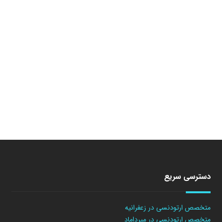
دسترسی سریع
متخصص ارتودنسی در زعفرانیه
متخصص ارتودنسی در میرداماد