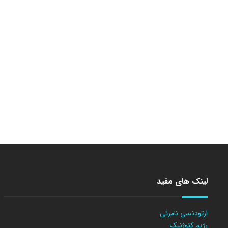
لینک های مفید
ارتودنسی نامرئی
رژیم کتوژنیک